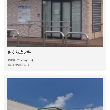
さくら皮フ科
皮膚科･アレルギー科
形原町北新田61-1