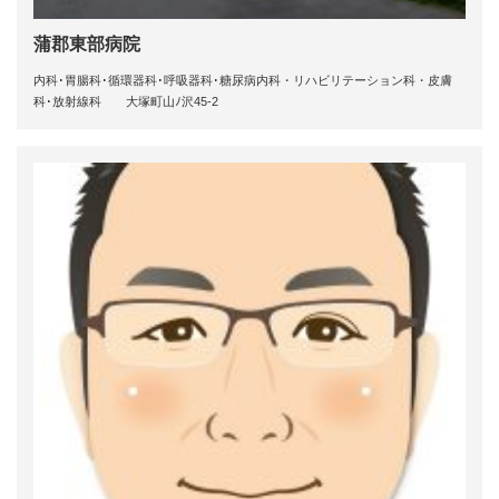
蒲郡東部病院
内科･胃腸科･循環器科･呼吸器科･糖尿病内科・リハビリテーション科・皮膚
科･放射線科 大塚町山ﾉ沢45-2