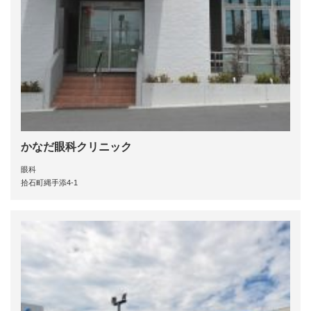
かなだ眼科クリニック
眼科
拾石町縄手添4-1