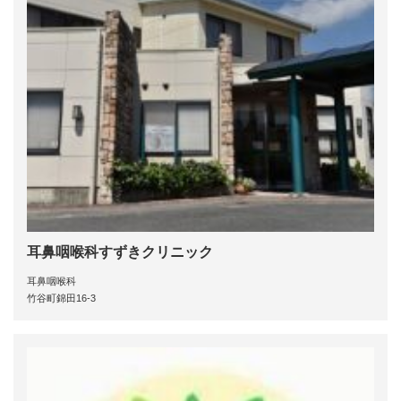
耳鼻咽喉科すずきクリニック
耳鼻咽喉科
竹谷町錦田16-3