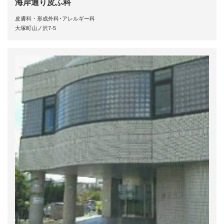
海岸通り皮ふ科
皮膚科・形成外科･アレルギー科
大塚町山ノ沢7-5