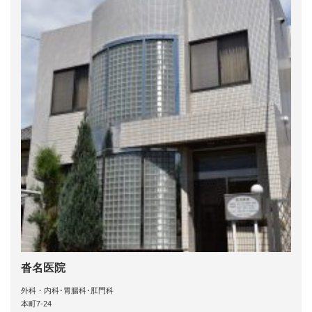
沓名医院
外科・内科･胃腸科･肛門科
本町7-24