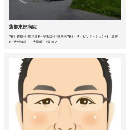
蒲郡東部病院
内科･胃腸科･循環器科･呼吸器科･糖尿病内科・リハビリテーション科・皮膚
科･放射線科 大塚町山ﾉ沢45-2