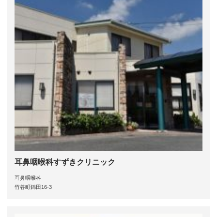
耳鼻咽喉科すずきクリニック
耳鼻咽喉科
竹谷町錦田16-3