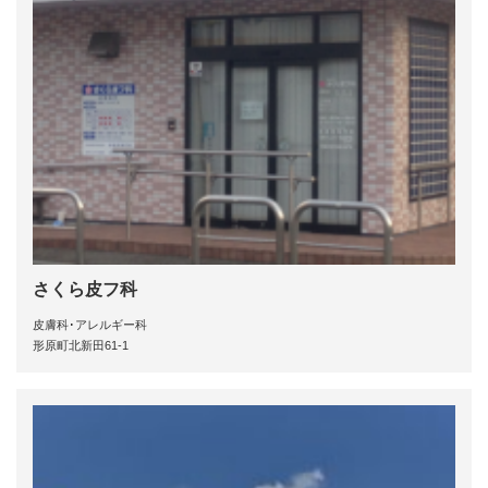
さくら皮フ科
皮膚科･アレルギー科
形原町北新田61-1