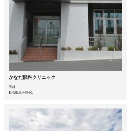
かなだ眼科クリニック
眼科
拾石町縄手添4-1