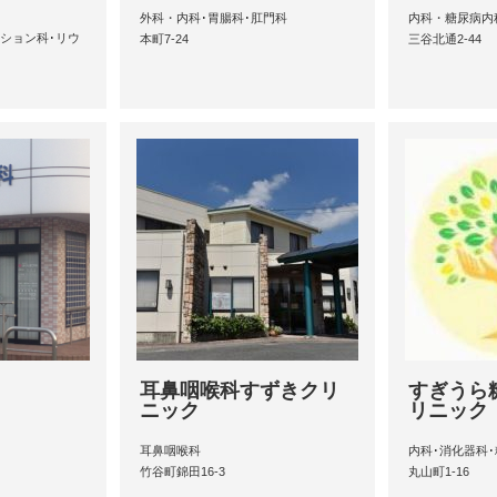
外科・内科･胃腸科･肛門科
内科・糖尿病内
ション科･リウ
本町7-24
三谷北通2-44
耳鼻咽喉科すずきクリ
すぎうら
ニック
リニック
耳鼻咽喉科
内科･消化器科
竹谷町錦田16-3
丸山町1-16