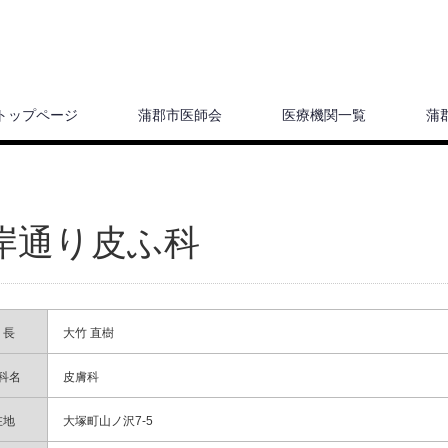
トップページ
蒲郡市医師会
医療機関一覧
蒲
岸通り皮ふ科
 長
大竹 直樹
科名
皮膚科
在地
大塚町山ノ沢7-5