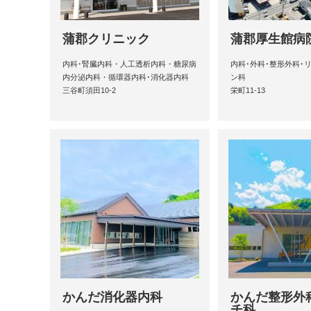
蒲郡クリニック
蒲郡厚生館病
内科･腎臓内科・人工透析内科・糖尿病
内科･外科･整形外科･
内分泌内科・循環器内科･消化器内科
ン科
三谷町須田10-2
栄町11-13
かんだ消化器内科
かんだ整形外
チ科