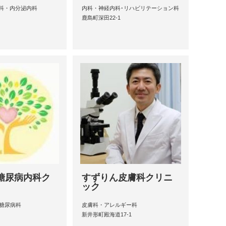
科・内分泌内科
内科・神経内科･リハビリテーション科
鹿島町深田22-1
糖尿病内科ク
すずりん皮膚科クリニ
ック
･糖尿病科
皮膚科・アレルギー科
新井形町殿海道17-1