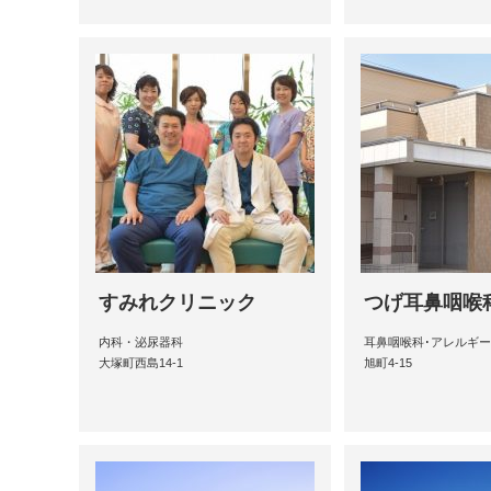
すみれクリニック
つげ耳鼻咽喉
内科・泌尿器科
耳鼻咽喉科･アレルギ
大塚町西島14-1
旭町4-15