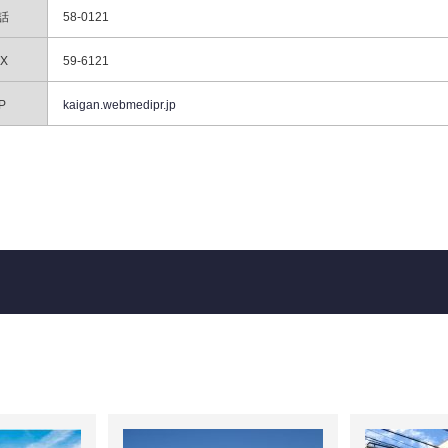
話
58-0121
AX
59-6121
P
kaigan.webmedipr.jp