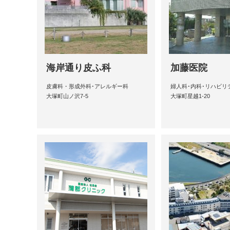
海岸通り皮ふ科
加藤医院
皮膚科・形成外科･アレルギー科
婦人科･内科･リハビリ
大塚町山ノ沢7-5
大塚町星越1-20