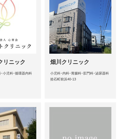
クリニック
畑川クリニック
科･小児科･循環器内科
小児科･内科･胃腸科･肛門科･泌尿器科
拾石町前浜40-13