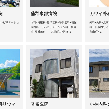
院
蒲郡東部病院
カワイ外
リハビリテーショ
内科･胃腸科･循環器科･呼吸器科･糖尿
外科･内科･皮
病内科・リハビリテーション科・皮膚
科・乳腺内分泌
科･放射線科 大塚町山ﾉ沢45-2
丸山町7-1
科リウマ
沓名医院
小林内科