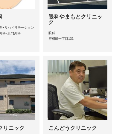
科
眼科やまもとクリニッ
ク
膚科･リハビリテーション
眼科
外科･肛門外科
府相町一丁目131
クリニック
こんどうクリニック