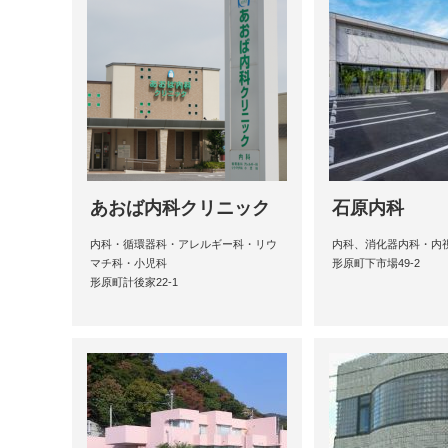
あおば内科クリニック
石原内科
内科・循環器科・アレルギー科・リウ
内科、消化器内科・内
マチ科・小児科
形原町下市場49-2
形原町計後家22-1