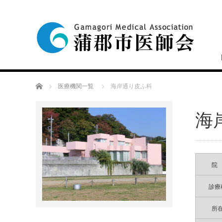
Home
医療機関一覧
海岸通り皮ふ科
海
院
診療
所