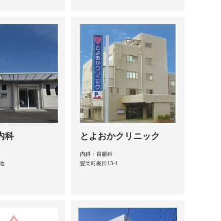
内科
とよおかクリニック
内科・胃腸科
地
豊岡町梶田13-1