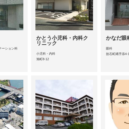
かとう小児科・内科ク
かなだ眼
リニック
テーション科
眼科
小児科・内科
拾石町縄手添4-
旭町8-12