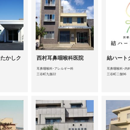
科たかしク
西村耳鼻咽喉科医院
結ハート
耳鼻咽喉科･アレルギー科
耳鼻咽喉科･内
三谷町九舗22
三谷町二舗96