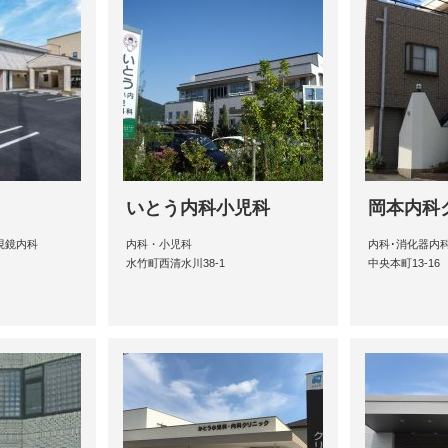
いとう内科小児科
岡本内科
視鏡内科
内科・小児科
内科･消化器内
水竹町西清水川38-1
中央本町13-16