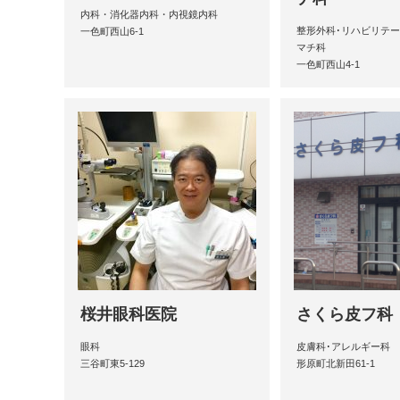
内科・消化器内科・内視鏡内科
整形外科･リハビリテー
一色町西山6-1
マチ科
一色町西山4-1
桜井眼科医院
さくら皮フ科
眼科
皮膚科･アレルギー科
三谷町東5-129
形原町北新田61-1