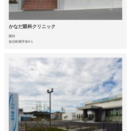
かなだ眼科クリニック
眼科
拾石町縄手添4-1