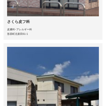
さくら皮フ科
皮膚科･アレルギー科
形原町北新田61-1