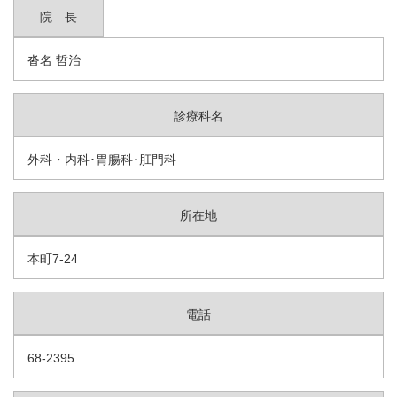
院 長
沓名 哲治
診療科名
外科・内科･胃腸科･肛門科
所在地
本町7-24
電話
68-2395