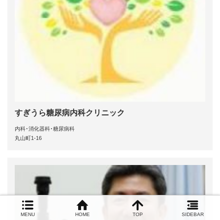
すぎうら糖尿病内科クリニック
内科･消化器科･糖尿病科
丸山町1-16
MENU
HOME
TOP
SIDEBAR