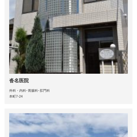
沓名医院
外科・内科･胃腸科･肛門科
本町7-24