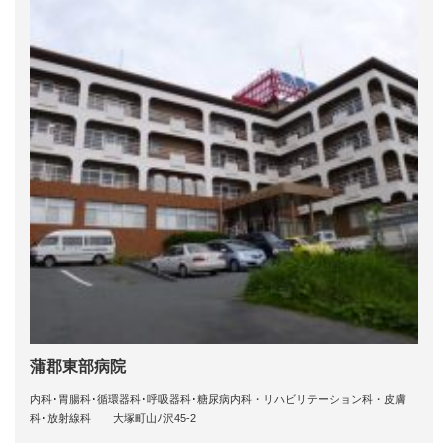
蒲郡東部病院
内科･胃腸科･循環器科･呼吸器科･糖尿病内科・リハビリテーション科・皮膚
科･放射線科 大塚町山ﾉ沢45-2