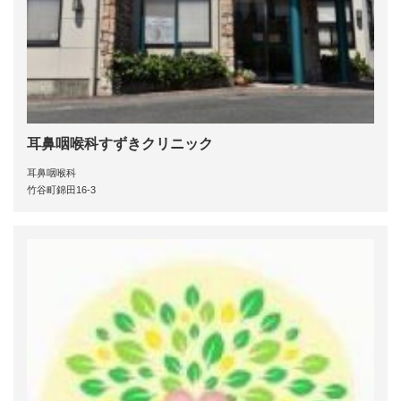
耳鼻咽喉科すずきクリニック
耳鼻咽喉科
竹谷町錦田16-3