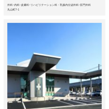
外科･内科･皮膚科･リハビリテーション科・乳腺内分泌外科･肛門外科
丸山町7-1